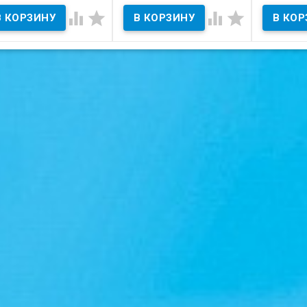
В наличии




Состояние на скане.
Состояние
тояние на скане.