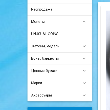
Распродажа

Монеты
UNUSUAL COINS

Жетоны, медали

Боны, банкноты

Ценные бумаги

Марки

Аксессуары