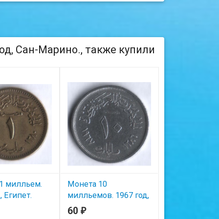
од, Сан-Марино., также купили
1 милльем.
Монета 10
Монета 5 пиа
, Египет.
милльемов. 1967 год,
1992 год, Егип
Египет.
60
25
₽
₽
ичии
В наличии