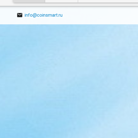

info@coinsmart.ru