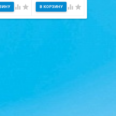
В наличии




 на скане.
Состояние на ска
Состояние на скане.