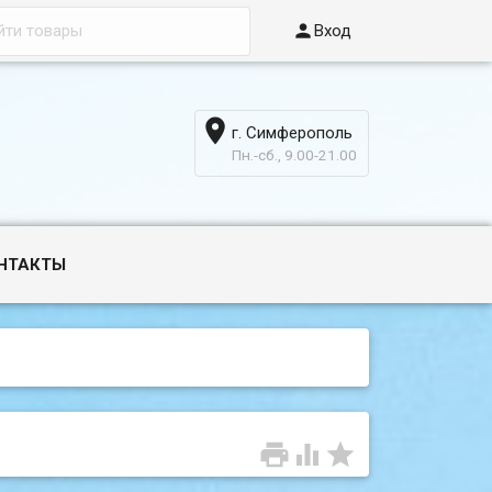

Вход

г. Симферополь
6
Пн.-сб., 9.00-21.00
НТАКТЫ


