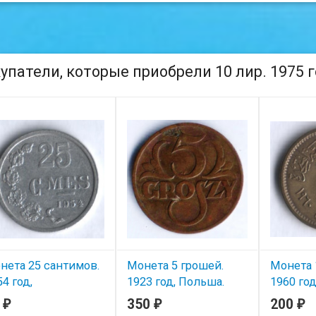
упатели, которые приобрели 10 лир. 1975 г
нета 25 сантимов.
Монета 5 грошей.
Монета 
4 год,
1923 год, Польша.
1960 год
ксембург.
5
350
200
₽
₽
₽
В наличии
В нал