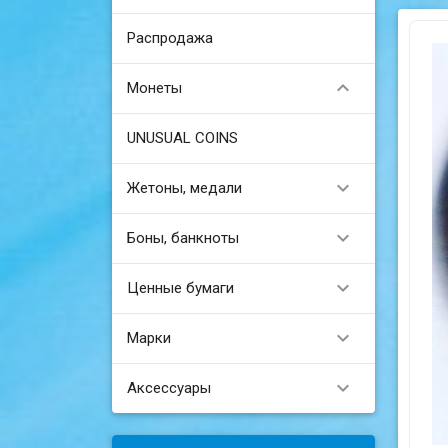
Распродажа

Монеты
UNUSUAL COINS

Жетоны, медали

Боны, банкноты

Ценные бумаги

Марки

Аксессуары