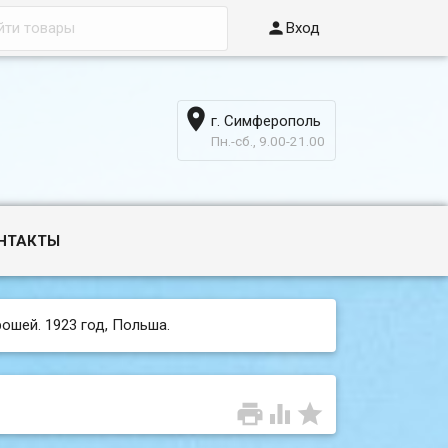

Вход

г. Симферополь
6
Пн.-сб., 9.00-21.00
НТАКТЫ
рошей. 1923 год, Польша.


