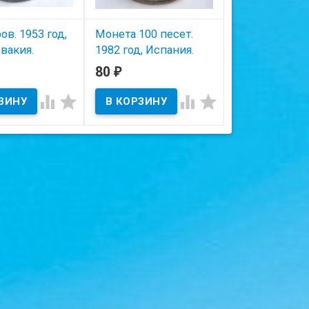
ов. 1953 год,
Монета 100 песет.
Монета 1 пес
вакия.
1982 год, Испания.
1937 год,
Эускади(Стра
80
700
₽
₽
ичии
В наличии
Басков).




 на скане.
Состояние на скане.
В наличии
Состояние на ска