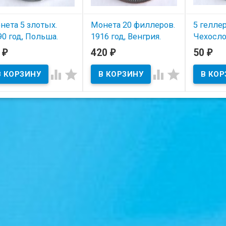
нета 5 злотых.
Монета 20 филлеров.
5 геллер
90 год, Польша.
1916 год, Венгрия.
Чехосло
5
420
50
₽
₽
₽
В наличии
В наличии
В нал




тояние на скане.
Состояние на скане.
Состояние