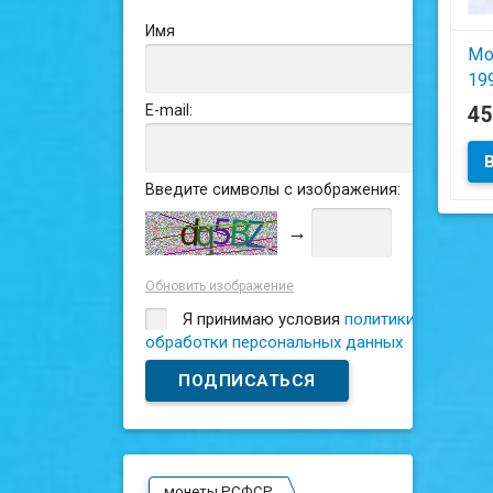
Имя
Мо
19
E-mail:
4
Сос
Введите символы с изображения:
→
Обновить изображение
Я принимаю условия
политики
обработки персональных данных
монеты РСФСР