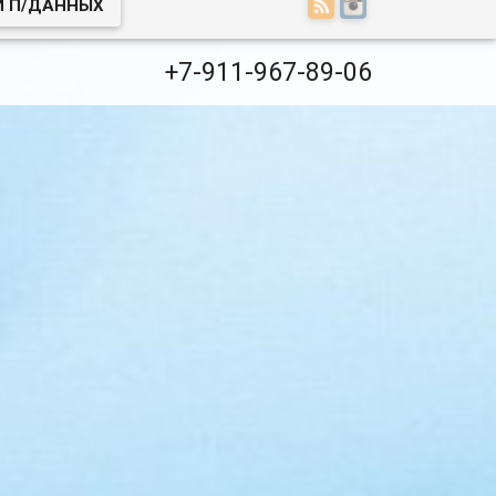
И П/ДАННЫХ
+7-911-967-89-06