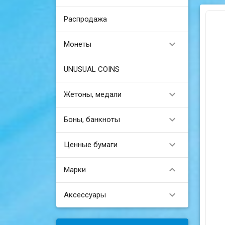
Распродажа

Монеты
UNUSUAL COINS

Жетоны, медали

Боны, банкноты

Ценные бумаги

Марки

Аксессуары