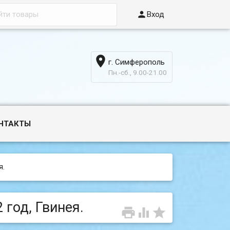

Вход

г. Симферополь
6
Пн.-сб., 9.00-21.00
НТАКТЫ
я.
 год, Гвинея.


