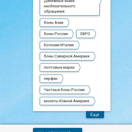
Денежные знаки
необязательного
обращения
боны Азии
боны России
ЕВРО
Колонии Италии
боны Северной Америки
почтовые марки
перфин
Частные боны России
монеты Южной Америки
Еще