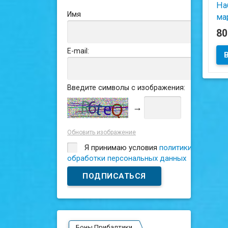
На
Имя
мар
19
8
E-mail:
Введите символы с изображения:
→
Обновить изображение
Я принимаю условия
политики
обработки персональных данных
Боны Прибалтики