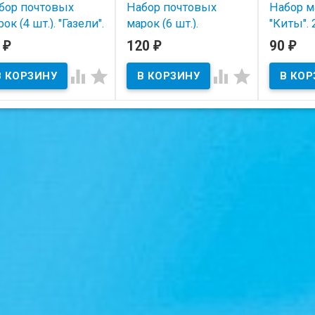
бор почтовых
Набор почтовых
Набор ма
ок (4 шт.). "Газели".
марок (6 шт.).
"Киты". 
90 год, Монголия.
"Доисторические
Гвинея.
0
120
90
₽
₽
₽
животные". 1990 год,
В наличии
В нал
Болгария.




В наличии