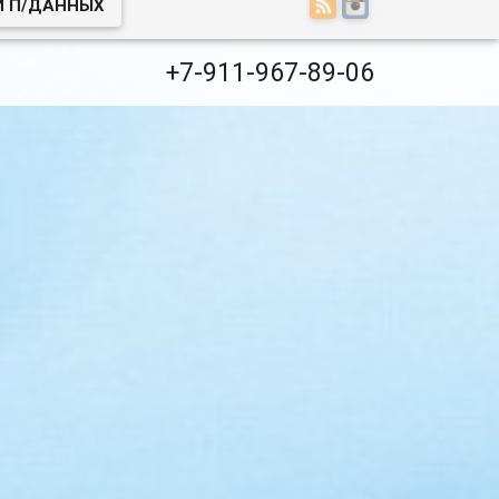
И П/ДАННЫХ
+7-911-967-89-06