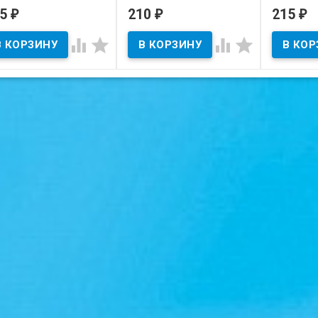
д, Испанская
пещеры Мовиле".
Азербай
55
210
215
₽
₽
₽
хара.
1993 год, Румыния.
В нал




В наличии
В наличии