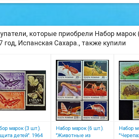
упатели, которые приобрели Набор марок (
7 год, Испанская Сахара., также купили
ор марок (3 шт.).
Набор марок (6 шт.).
Набор ма
ащита детей". 1964
"Животные из
"Черепах