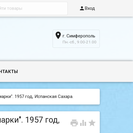

Вход

г. Симферополь
6
Пн.-сб., 9.00-21.00
НТАКТЫ
марки". 1957 год, Испанская Сахара.
арки". 1957 год,


