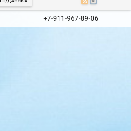
И П/ДАННЫХ
+7-911-967-89-06