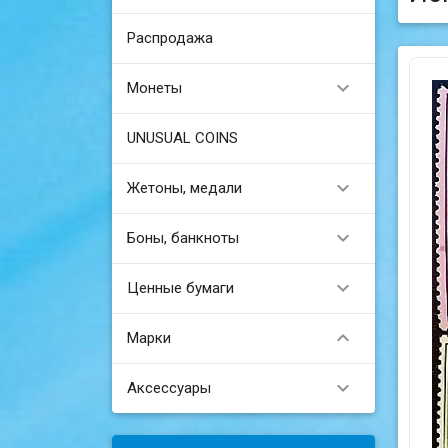
Распродажа

Монеты
UNUSUAL COINS

Жетоны, медали

Боны, банкноты

Ценные бумаги

Марки

Аксессуары