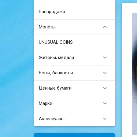
Распродажа

Монеты
UNUSUAL COINS

Жетоны, медали

Боны, банкноты

Ценные бумаги

Марки

Аксессуары