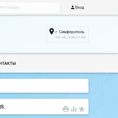

Вход

г. Симферополь
6
Пн.-сб., 9.00-21.00
НТАКТЫ
я.


