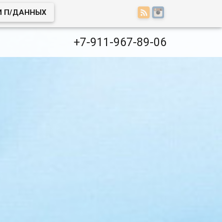
И П/ДАННЫХ
+7-911-967-89-06