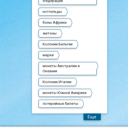
Федерации
нотгельды
боны Африки
жетоны
Колонии Бельгии
марки
монеты Австралии и
Океании
Колонии Италии
монеты Южной Америки
лотерейные билеты
Еще