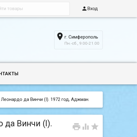

Вход

г. Симферополь
6
Пн.-сб., 9.00-21.00
НТАКТЫ
 Леонардо да Винчи (I). 1972 год, Аджман.
да Винчи (I).


