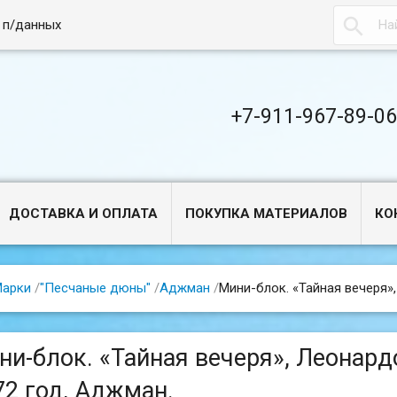

 п/данных
+7-911-967-89-0
ДОСТАВКА И ОПЛАТА
ПОКУПКА МАТЕРИАЛОВ
КО
арки
/
"Песчаные дюны"
/
Аджман
/
Мини-блок. «Тайная вечеря»,
ни-блок. «Тайная вечеря», Леонардо 
72 год, Аджман.