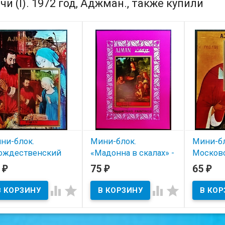
чи (I). 1972 год, Аджман., также купили
ни-блок.
Мини-блок.
Мини-бл
ождественский
«Мадонна в скалах» -
Московс
ртеп» - мастер из
Леонардо да Винчи.
1972 го
5
75
65
₽
₽
₽
лена. 1972 год,
1972 год, Аджман.
В нал
жман.




В наличии
В наличии