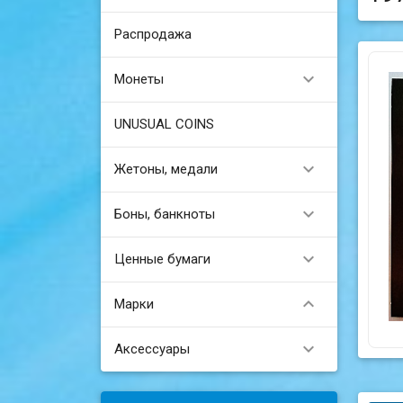
Распродажа

Монеты
UNUSUAL COINS

Жетоны, медали

Боны, банкноты

Ценные бумаги

Марки

Аксессуары