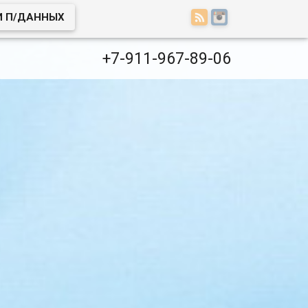
И П/ДАННЫХ
+7-911-967-89-06