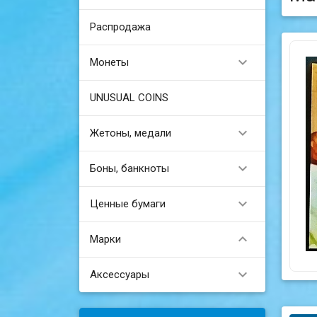
Распродажа

Монеты
UNUSUAL COINS

Жетоны, медали

Боны, банкноты

Ценные бумаги

Марки

Аксессуары