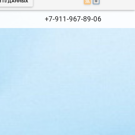
И П/ДАННЫХ
+7-911-967-89-06