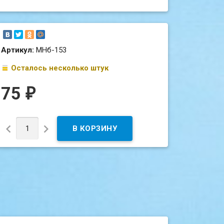
Артикул:
МНб-153
Осталось несколько штук
75
₽

