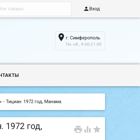

Вход

г. Симферополь
6
Пн.-сб., 9.00-21.00
НТАКТЫ
 - Тициан. 1972 год, Манама.
. 1972 год,


