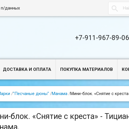

 п/данных
+7-911-967-89-0
ДОСТАВКА И ОПЛАТА
ПОКУПКА МАТЕРИАЛОВ
КО
арки
/
"Песчаные дюны"
/
Манама
/
Мини-блок. «Снятие с креста»
и-блок. «Снятие с креста» - Тициан
нама.