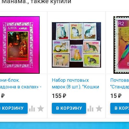
, Манама., также купили
ни-блок.
Набор почтовых
Почтовая 
адонна в скалах» -
марок (8 шт.). "Кошки
"Стандар
онардо да Винчи.
(II)". 1979 год,
фауна". 
5
155
15
₽
₽
₽
72 год, Аджман.
Вьетнам.
В нал




В наличии
В наличии