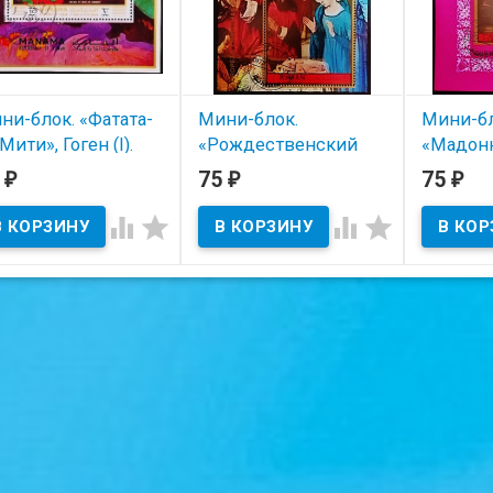
ни-блок. «Фатата-
Мини-блок.
Мини-бл
Мити», Гоген (I).
«Рождественский
«Мадонн
71 год, Манама.
вертеп» - мастер из
Леонард
5
75
75
₽
₽
₽
Мулена. 1972 год,
1972 го
В наличии
Аджман.




В нал
В наличии