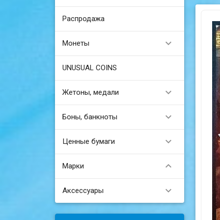
Распродажа

Монеты
UNUSUAL COINS

Жетоны, медали

Боны, банкноты

Ценные бумаги

Марки

Аксессуары