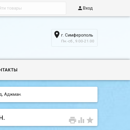

Вход

г. Симферополь
6
Пн.-сб., 9.00-21.00
НТАКТЫ
д, Аджман.
н.


