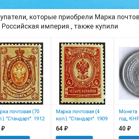
упатели, которые приобрели Марка почтовая
, Российская империя., также купили
рка почтовая (70
Марка почтовая (4
Монета 
.). "Стандарт". 1912
коп.). "Стандарт". 1909
год, КНР
д, Российская
год, Российская
5
64
40
₽
₽
₽
В нал
перия.
империя.