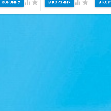




Состояние
В наличии
В наличии