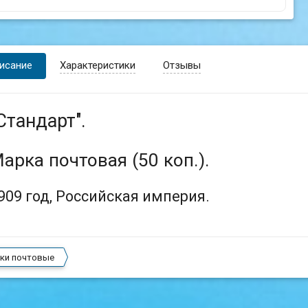
исание
Характеристики
Отзывы
Стандарт".
арка почтовая (50 коп.).
909 год, Российская империя.
ки почтовые