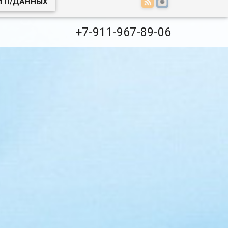
И П/ДАННЫХ
+7-911-967-89-06