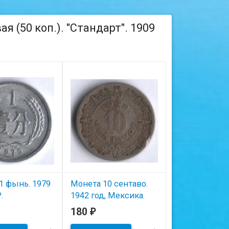
 (50 коп.). "Стандарт". 1909
1 фынь. 1979
Монета 10 сентаво.
Набор почто
.
1942 год, Мексика.
марок (10 шт.)
"Замки, пейз
180
100
₽
₽
ичии
В наличии
города". 1926