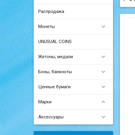
Распродажа

Монеты
UNUSUAL COINS

Жетоны, медали

Боны, банкноты

Ценные бумаги

Марки

Аксессуары