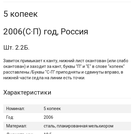
5 копеек
2006(С·П) год, Россия
Шт. 2.2Б.
Завиток примыкает к канту, нижний лист окантован (или слабо
окантован) и заходит за кант, буквы "П" и "Е" в слове "копеек"
расставлены./Буквы "С-П" приподняты и сдвинуты вправо, в
нижней части седла на линии есть точки.
Характеристики
Номинал:
5 копеек
Год:
2006
Материал:
сталь, плакированная мельхиором