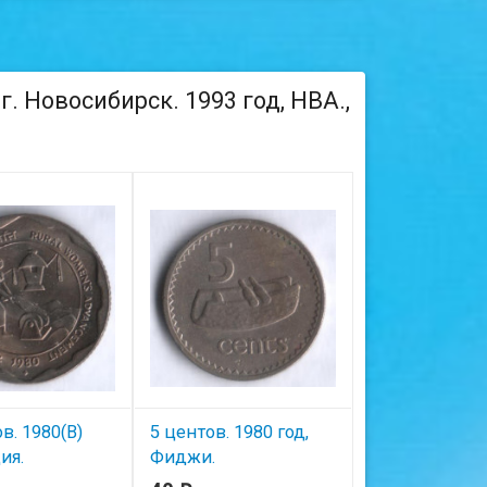
. Новосибирск. 1993 год, НВА.,
в. 1980(B)
5 центов. 1980 год,
1 рупия. 1980(
ия.
Фиджи.
Индия.
ние жизни