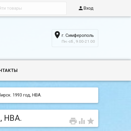

Вход

г. Симферополь
6
Пн.-сб., 9.00-21.00
НТАКТЫ
ирск. 1993 год, НВА.
, НВА.


