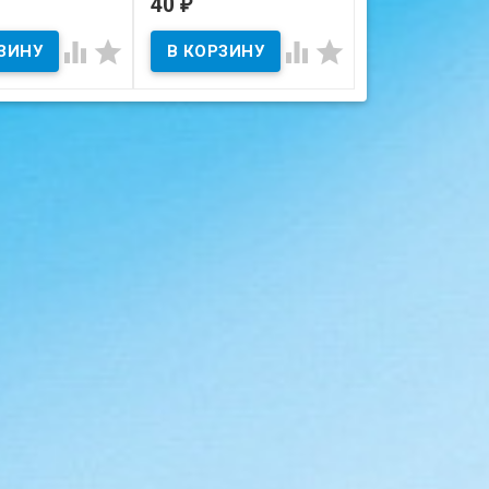
40
130
₽
₽
В наличии
В наличии
х женщин.




Состояние на скане.
ичии
 на скане.