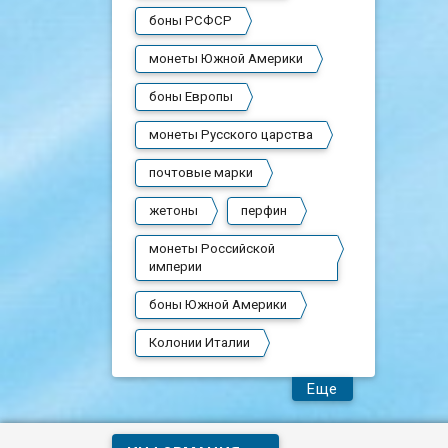
боны РСФСР
монеты Южной Америки
боны Европы
монеты Русского царства
почтовые марки
жетоны
перфин
монеты Российской
империи
боны Южной Америки
Колонии Италии
Еще