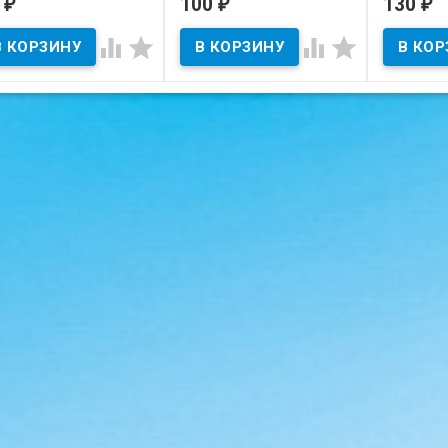
0
100
130
₽
₽
₽
сельских женщин.
сельски
В наличии




В наличии
В нал
тояние на скане.
Состояние на скане.
Состояние