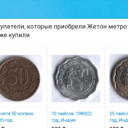
упатели, которые приобрели Жетон метро г
же купили
нета 50 копеек.
10 пайсов. 1980(С)
25 пайсо
5 год,
год, Индия.
год, Инд
иднестровье.
Улучшение жизни
Улучше