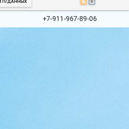
И П/ДАННЫХ
+7-911-967-89-06