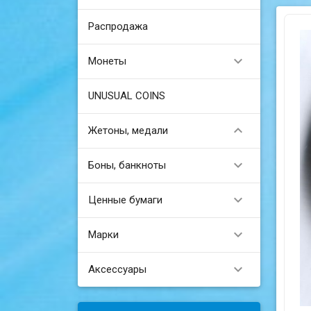
Распродажа

Монеты
UNUSUAL COINS

Жетоны, медали

Боны, банкноты

Ценные бумаги

Марки

Аксессуары