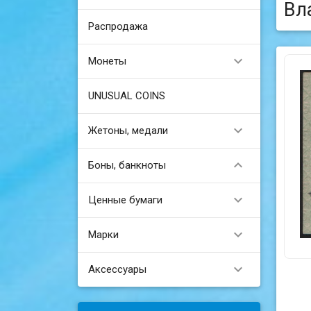
Вл
Распродажа

Монеты
UNUSUAL COINS

Жетоны, медали

Боны, банкноты

Ценные бумаги

Марки

Аксессуары