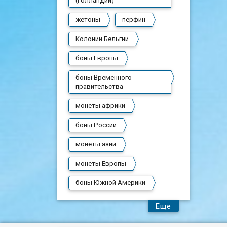
(Голландии)
жетоны
перфин
Колонии Бельгии
боны Европы
боны Временного
правительства
монеты африки
боны России
монеты азии
монеты Европы
боны Южной Америки
Еще