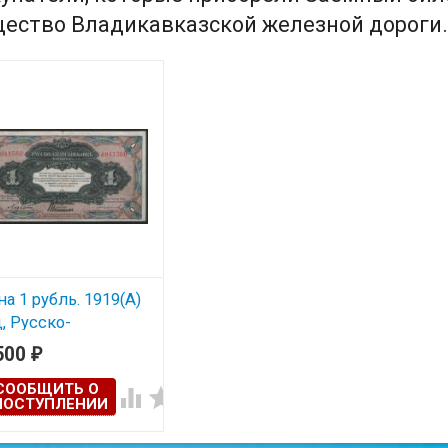
ество Владикавказской железной дороги.
на 1 рубль. 1919(А)
д, Русско-
иатский Банк.
500
₽
СООБЩИТЬ О


ПОСТУПЛЕНИИ