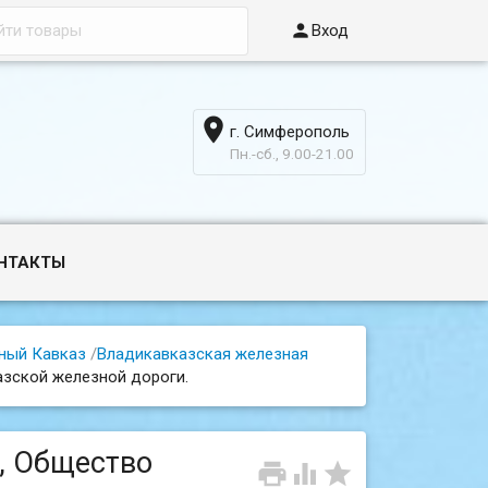

Вход

г. Симферополь
6
Пн.-сб., 9.00-21.00
НТАКТЫ
ный Кавказ
/
Владикавказская железная
азской железной дороги.
д, Общество


