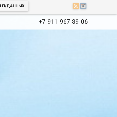
И П/ДАННЫХ
+7-911-967-89-06