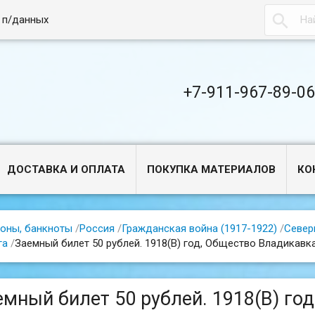

 п/данных
+7-911-967-89-0
ДОСТАВКА И ОПЛАТА
ПОКУПКА МАТЕРИАЛОВ
КО
оны, банкноты
/
Россия
/
Гражданская война (1917-1922)
/
Север
га
/
Заемный билет 50 рублей. 1918(В) год, Общество Владикавк
емный билет 50 рублей. 1918(В) го