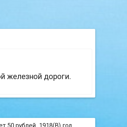
й железной дороги.
 50 рублей. 1918(В) год,