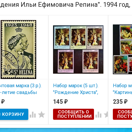
дения Ильи Ефимовича Репина". 1994 год, 
товая марка (3 p.).
Набор марок (5 шт.).
Набор ма
5-летие свадьбы
"Рождение Христа",
"Картин
роля Георга VI и
Федерико Бароччи.
Прадо, 
7
145
235
₽
₽
₽
ролевы
1967 год, Парагвай.
год, Пар
СООБЩИТЬ О
СООБ
изаветы". 1948 год,




ПОСТУПЛЕНИИ
ПОСТ
тров Святой
ены.