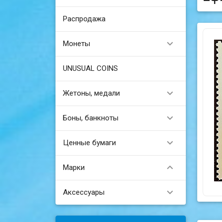
Распродажа

Монеты
UNUSUAL COINS

Жетоны, медали

Боны, банкноты

Ценные бумаги

Марки

Аксессуары