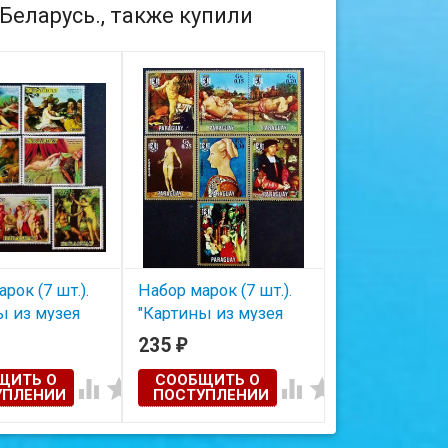
Беларусь., также купили
рок (7 шт.).
Набор марок (7 шт.).
Блок марок (9 
ы из музея
"Картины из музея
"25-летие см
Мадрид". 1970
Берлин-Далем". 1971
Пабло Пикасс
235
395
₽
₽
агвай.
год, Парагвай.
год, Гвинея.
ЩИТЬ О
СООБЩИТЬ О
СООБЩИТЬ




УПЛЕНИИ
ПОСТУПЛЕНИИ
ПОСТУПЛЕ