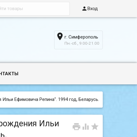

Вход

г. Симферополь
6
Пн.-сб., 9.00-21.00
НТАКТЫ
я Ильи Ефимовича Репина". 1994 год, Беларусь.
я рождения Ильи



ь.