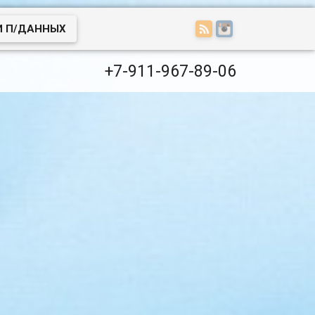
И П/ДАННЫХ
+7-911-967-89-06