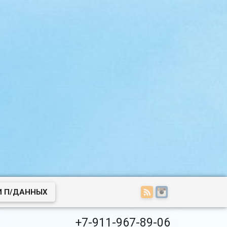
И П/ДАННЫХ
+7-911-967-89-06