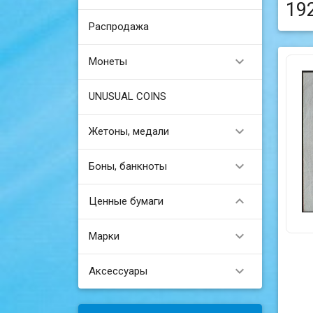
19
Распродажа

Монеты
UNUSUAL COINS

Жетоны, медали

Боны, банкноты

Ценные бумаги

Марки

Аксессуары