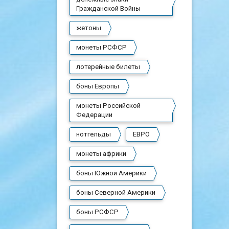
Гражданской Войны
жетоны
монеты РСФСР
лотерейные билеты
боны Европы
монеты Российской
Федерации
нотгельды
ЕВРО
монеты африки
боны Южной Америки
боны Северной Америки
боны РСФСР