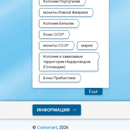
Колонии Португалии
монеты Южной Америки
Колонии Бельгии
боны СССР
монеты СССР
марки
Колонии и зависимые
территории Нидерландов
(Голландии)
Боны Прибалтики
Еще
ИНФОРМАЦИЯ
©
Coinsmart
, 2026