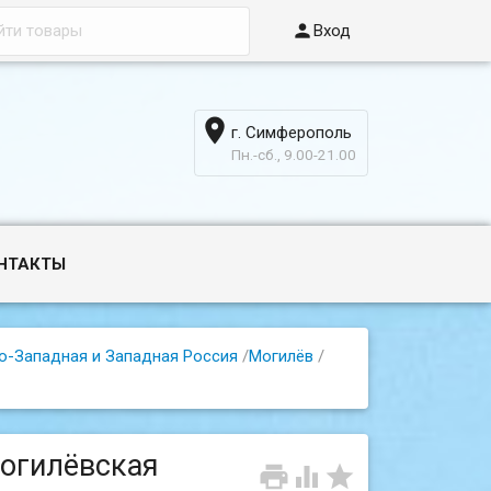

Вход

г. Симферополь
6
Пн.-сб., 9.00-21.00
НТАКТЫ
о-Западная и Западная Россия
/
Могилёв
/
Могилёвская


