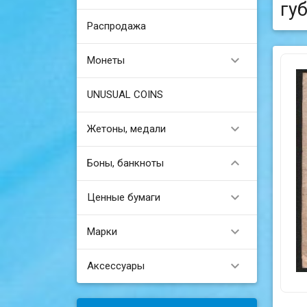
гу
Распродажа

Монеты
UNUSUAL COINS

Жетоны, медали

Боны, банкноты

Ценные бумаги

Марки

Аксессуары