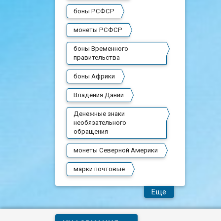
боны РСФСР
монеты РСФСР
боны Временного
правительства
боны Африки
Владения Дании
Денежные знаки
необязательного
обращения
монеты Северной Америки
марки почтовые
Еще