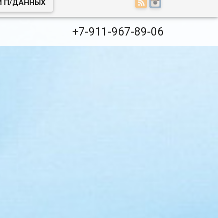
И П/ДАННЫХ
+7-911-967-89-06