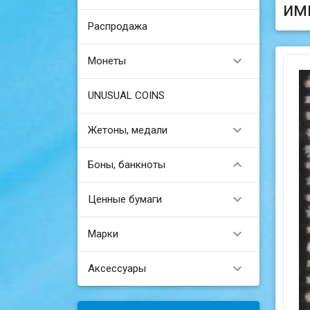
им
Распродажа

Монеты
UNUSUAL COINS

Жетоны, медали

Боны, банкноты

Ценные бумаги

Марки

Аксессуары