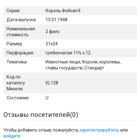
Серия:
Король Фейсал II
Дата выпуска:
15.01.1948
Номинальная
2 филс
стоимость:
Размер:
21х24
Перфорация:
гребенчатая 11½ x 12
Тематика:
Известные люди, Короли, королевы,
главы государств, Стандарт
Код по
каталогу
IQ 128
Михеля:
Состояние:
U
Отзывы посетителей(
0
)
Чтобы добавить отзыв, пожалуйста,
зарегистрируйтесь
или
войдите