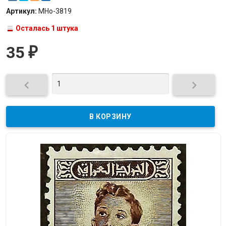
Артикул:
МНо-3819
Осталась 1 штука
35
₽

