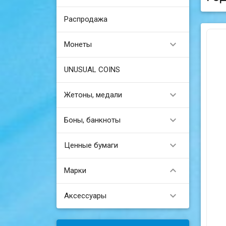
Распродажа

Монеты
UNUSUAL COINS

Жетоны, медали

Боны, банкноты

Ценные бумаги

Марки

Аксессуары