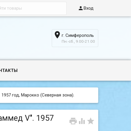

Вход

г. Симферополь
6
Пн.-сб., 9.00-21.00
НТАКТЫ
. 1957 год, Марокко (Северная зона).
аммед V". 1957


