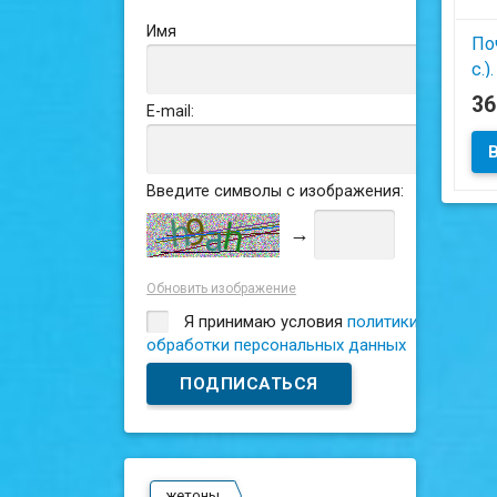
Имя
По
c.)
Му
3
E-mail:
го
(С
Введите символы с изображения:
→
Обновить изображение
Я принимаю условия
политики
обработки персональных данных
жетоны