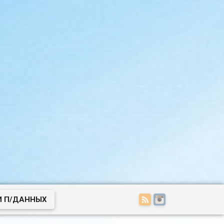
И П/ДАННЫХ