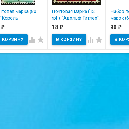
чтовая марка (80
Почтовая марка (12
Набор п
. "Король
rpf.). "Адольф Гитлер".
марок (6
хаммед V". 1956
1941 год, Германский
липы". 
6
18
90
₽
₽
₽
д, Марокко
рейх.
годы, Б
еверная зона).
Моравия




В наличии
В наличии
В нал