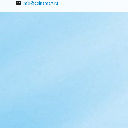

info@coinsmart.ru