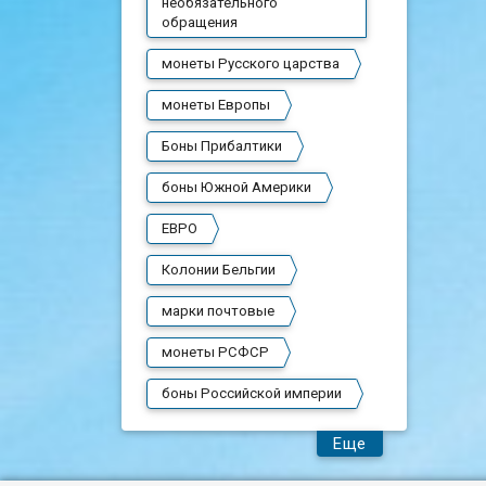
необязательного
обращения
монеты Русского царства
монеты Европы
Боны Прибалтики
боны Южной Америки
ЕВРО
Колонии Бельгии
марки почтовые
монеты РСФСР
боны Российской империи
Еще