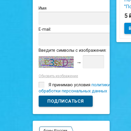
"П
Имя
(Д
5
че
по 
E-mail:
ФР
Введите символы с изображения:
→
Обновить изображение
Я принимаю условия
политики
обработки персональных данных
боны России