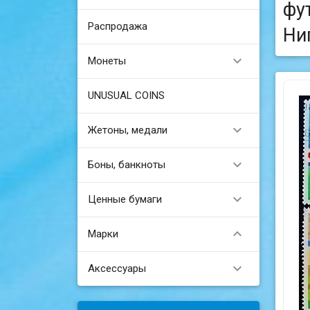
фу
Распродажа
Ни

Монеты
UNUSUAL COINS

Жетоны, медали

Боны, банкноты

Ценные бумаги

Марки

Аксессуары