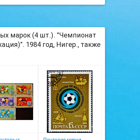
ых марок (4 шт.). "Чемпионат
ция)". 1984 год, Нигер., также
очтовых
Почтовая марка.
Набор марок (