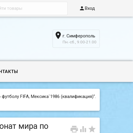

Вход

г. Симферополь
6
Пн.-сб., 9.00-21.00
НТАКТЫ
 футболу FIFA, Мексика`1986 (квалификация)".
ионат мира по


