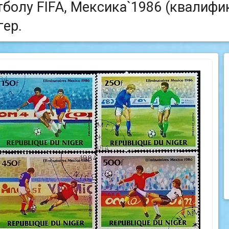
тболу FIFA, Мексика`1986 (квалифик
гер.