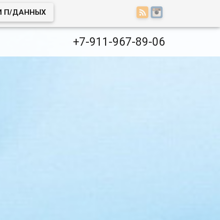
И П/ДАННЫХ
+7-911-967-89-06