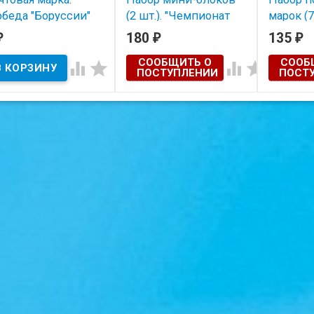
обеда "Боруссии"
(2 шт.). "Чемпионат
марок (7
ортмунд) в
Мира по футболу,
"Чемпио
180
135
₽
₽
₽
мпионате Германии
Италия-1990". 1990
футболу
СООБЩИТЬ О
СООБ
футболу". 1996 год,
год, СССР.
Аргенти




ПОСТУПЛЕНИИ
ПОСТ
Г.
год, Мо
В наличии