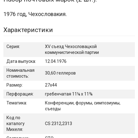
1976 год, Чехословакия.
Характеристики
Серия:
XV съезд Чехословацкой
коммунистической партии
Дата выпуска:
12.04.1976
Номинальная
30,60 геллеров
стоимость:
Размер:
27х44
Перфорация:
гребенчатая 11¼ x 11¾
Тематика:
Конференции, форумы, симпозиумы,
съезды
Код по
каталогу
CS 2312,2313
Михеля: