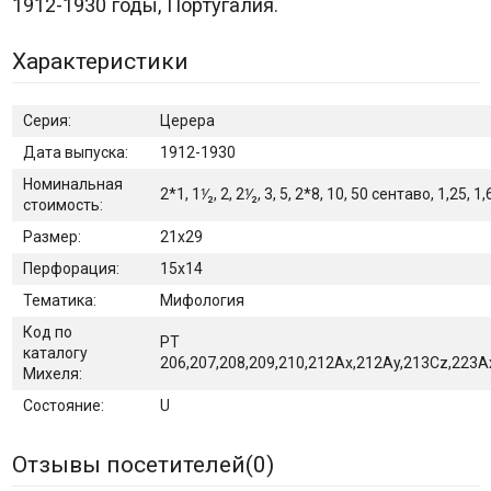
1912-1930 годы, Португалия.
Характеристики
Серия:
Церера
Дата выпуска:
1912-1930
Номинальная
2*1, 1⅟₂, 2, 2⅟₂, 3, 5, 2*8, 10, 50 сентаво, 1,25, 1
стоимость:
Размер:
21х29
Перфорация:
15х14
Тематика:
Мифология
Код по
PT
каталогу
206,207,208,209,210,212Ax,212Ay,213Cz,223A
Михеля:
Состояние:
U
Отзывы посетителей(
0
)