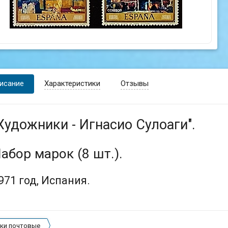
исание
Характеристики
Отзывы
Художники - Игнасио Сулоаги".
абор марок (8 шт.).
971 год, Испания.
ки почтовые