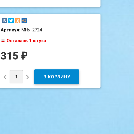
Артикул:
МНя-2724
Осталась 1 штука
315
₽

