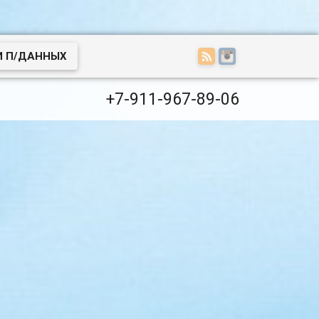
И П/ДАННЫХ
+7-911-967-89-06