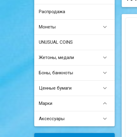
Распродажа

Монеты
UNUSUAL COINS

Жетоны, медали

Боны, банкноты

Ценные бумаги

Марки

Аксессуары