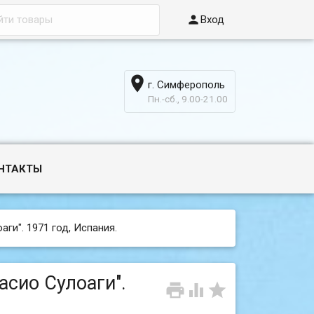

Вход

г. Симферополь
6
Пн.-сб., 9.00-21.00
НТАКТЫ
аги". 1971 год, Испания.
асио Сулоаги".


