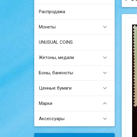
Распродажа

Монеты
UNUSUAL COINS

Жетоны, медали

Боны, банкноты

Ценные бумаги

Марки

Аксессуары