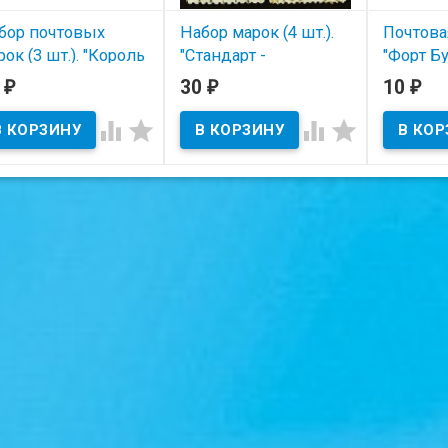
бор почтовых
Набор марок (4 шт.).
Почтова
ок (3 шт.). "Король
"Стандарт -
"Форт Бу
истиан X". 1943 год,
экономика и
Нафплио
0
30
10
₽
₽
₽
ния.
культура". 1920-1941
надпечат
годы, Бразилия.
год, Гре




В наличии
В наличии
В нал