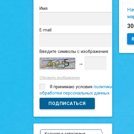
Имя
На
мар
Кр
3
E-mail:
Да
Введите символы с изображения:
→
Обновить изображение
Я принимаю условия
политики
обработки персональных данных
Колонии и зависимые