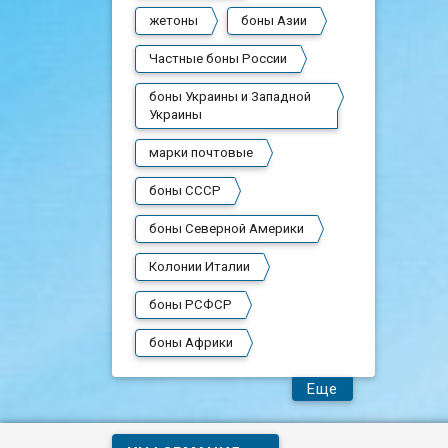
жетоны
боны Азии
Частные боны России
боны Украины и Западной
Украины
марки почтовые
боны СССР
боны Северной Америки
Колонии Италии
боны РСФСР
боны Африки
Еще