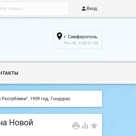

Вход

г. Симферополь
6
Пн.-сб., 9.00-21.00
НТАКТЫ
 Республики". 1959 год, Гондурас.
ина Новой


