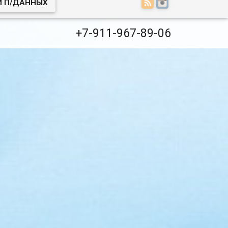
И П/ДАННЫХ
+7-911-967-89-06