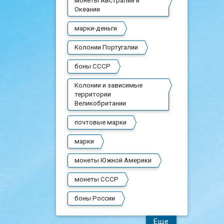
монеты Австралии и
Океании
марки-деньги
Колонии Португалии
боны СССР
Колонии и зависимые
территории
Великобритании
почтовые марки
марки
монеты Южной Америки
монеты СССР
боны России
Еще