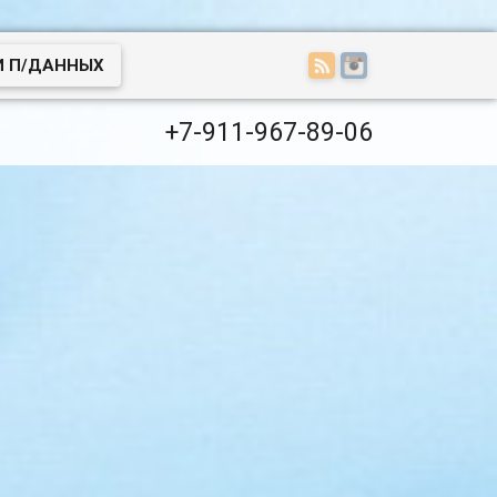
И П/ДАННЫХ
+7-911-967-89-06