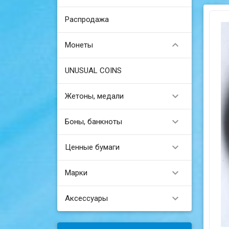
Распродажа

Монеты
UNUSUAL COINS

Жетоны, медали

Боны, банкноты

Ценные бумаги

Марки

Аксессуары