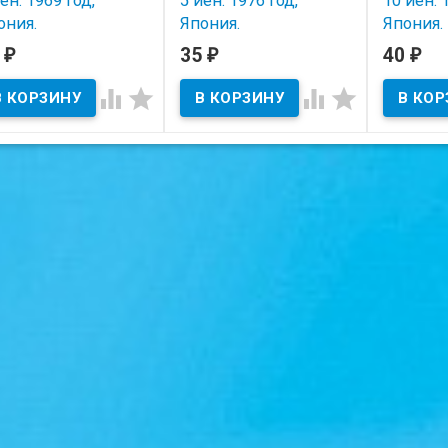
ен. 1969 год,
5 йен. 1976 год,
10 йен. 
ония.
Япония.
Япония.
5
35
40
₽
₽
₽
В наличии
В наличии
В нал




тояние на скане.
Состояние на скане.
Состояние