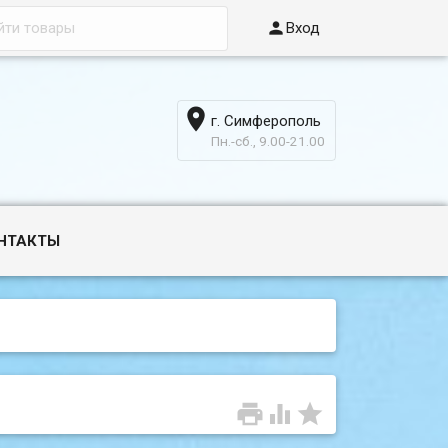

Вход

г. Симферополь
6
Пн.-сб., 9.00-21.00
НТАКТЫ


