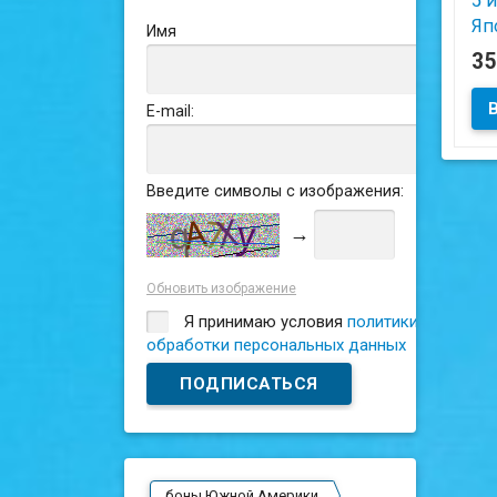
5 й
Яп
Имя
3
Сос
E-mail:
Введите символы с изображения:
→
Обновить изображение
Я принимаю условия
политики
обработки персональных данных
боны Южной Америки