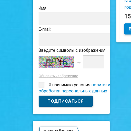
Мо
го
Имя
1
Сос
E-mail:
Введите символы с изображения:
→
Обновить изображение
Я принимаю условия
политики
обработки персональных данных
монеты Европы