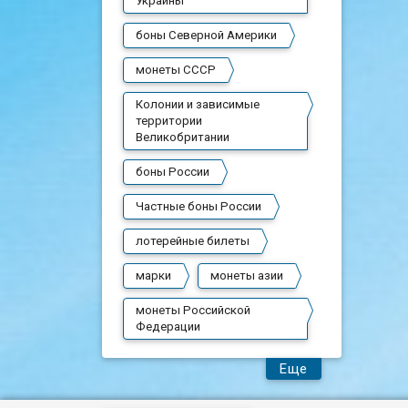
Украины
боны Северной Америки
монеты СССР
Колонии и зависимые
территории
Великобритании
боны России
Частные боны России
лотерейные билеты
марки
монеты азии
монеты Российской
Федерации
Еще