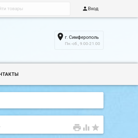

Вход

г. Симферополь
6
Пн.-сб., 9.00-21.00
НТАКТЫ
.


