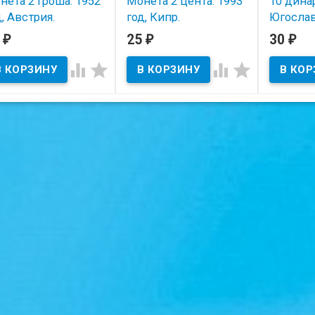
нета 2 гроша. 1952
Монета 2 цента. 1993
10 динар
д, Австрия.
год, Кипр.
Югослав
5
25
30
₽
₽
₽
В наличии
В наличии
В нал




тояние на скане.
Состояние на скане.
Состояние