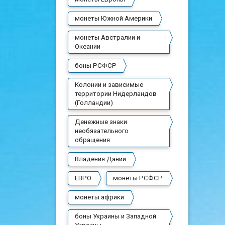
монеты Южной Америки
монеты Австралии и
Океании
боны РСФСР
Колонии и зависимые
территории Нидерландов
(Голландии)
Денежные знаки
необязательного
обращения
Владения Дании
ЕВРО
монеты РСФСР
монеты африки
боны Украины и Западной