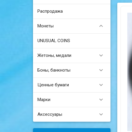
Распродажа

Монеты
UNUSUAL COINS

Жетоны, медали

Боны, банкноты

Ценные бумаги

Марки

Аксессуары