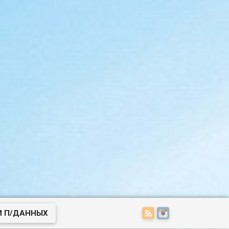
И П/ДАННЫХ