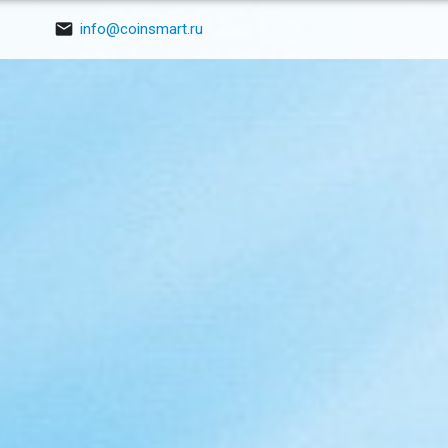

info@coinsmart.ru