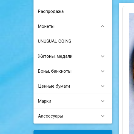
Распродажа

Монеты
UNUSUAL COINS

Жетоны, медали

Боны, банкноты

Ценные бумаги

Марки

Аксессуары