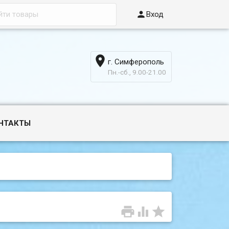

Вход

г. Симферополь
6
Пн.-сб., 9.00-21.00
НТАКТЫ


