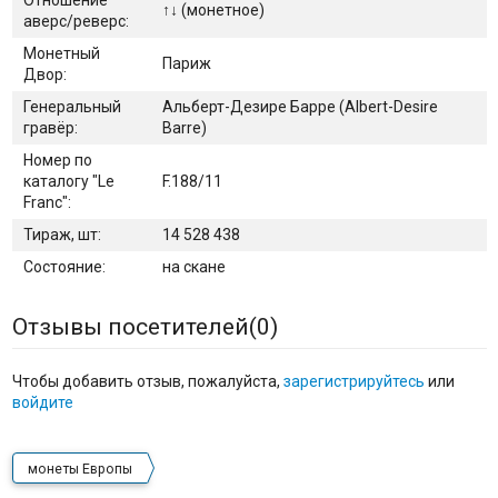
Отношение
↑↓ (монетное)
аверс/реверс:
Монетный
Париж
Двор:
Генеральный
Альберт-Дезире Барре (Albert-Desire
гравёр:
Barre)
Номер по
каталогу "Le
F.188/11
Franc":
Тираж, шт:
14 528 438
Состояние:
на скане
Отзывы посетителей(
0
)
Чтобы добавить отзыв, пожалуйста,
зарегистрируйтесь
или
войдите
монеты Европы