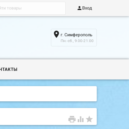

Вход

г. Симферополь
6
Пн.-сб., 9.00-21.00
НТАКТЫ


