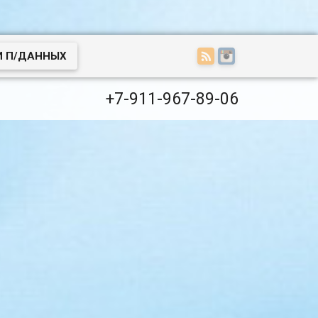
И П/ДАННЫХ
+7-911-967-89-06