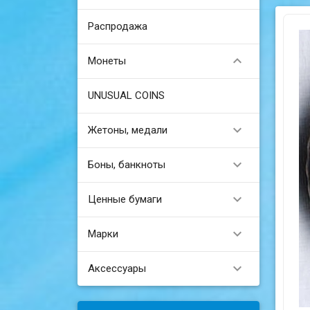
Распродажа

Монеты
UNUSUAL COINS

Жетоны, медали

Боны, банкноты

Ценные бумаги

Марки

Аксессуары