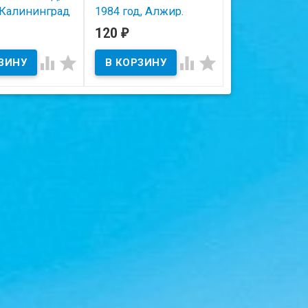
 Калининград
1984 год, Алжир.
год, Замбия.
120
150
₽
₽
В наличии
В наличии
ичии




Состояние на скане.
Состояние на ска
 на скане.