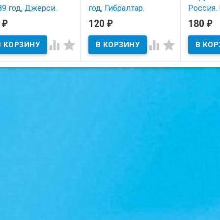
89 год, Джерси.
год, Гибралтар.
Россия.
(ММД).
0
120
180
₽
₽
₽
В наличии
В наличии
В нал




Состояние