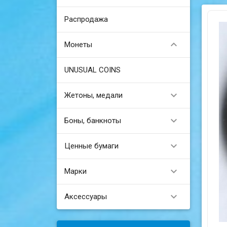
Распродажа

Монеты
UNUSUAL COINS

Жетоны, медали

Боны, банкноты

Ценные бумаги

Марки

Аксессуары