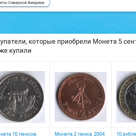
еты Северной Америки
упатели, которые приобрели Монета 5 сента
же купили
нета 10 пенсов.
Монета 2 пенса. 2004
10 рубле