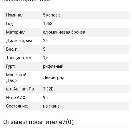
Номинал:
5 копеек
Год:
1953
Материал:
алюминиевая бронза
Диаметр, мм:
25
Вес, г:
5
Толщина, мм:
1,5
Гурт:
рифлёный
Монетный
Ленинград
Двор:
шт. Ав.- шт. Рв.
3.32Б
№ по АИФ:
95
Состояние:
на скане
Отзывы посетителей(
0
)