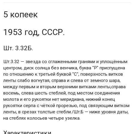
5 копеек
1953 год, СССР.
Шт. 3.32Б.
Шт.3.32 — звезда со сглаженными гранями и уплощённым
центром, диск солнца без венчика, буква "Р" приспущена
по отношению к третьей буквой "С", поверхность витков
ленты слабо вогнутая, справа и слева от земного шара,
между первым и вторым верхними витками ленты,справа
восемь, слева шесть стеблей, под местом соединения
молота и его рукоятки нет меридиана, нижний конец
рукоятки серпа с чёткой прорезью, под связующим витком
ленты, в срезах толстые стебли./Шт.Б — ниже уровня даты,
на стеблях колосьев четыре узелка.
Характеристики