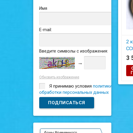
Имя
E-mail:
2 
СС
Введите символы с изображения:
3 
→
Обновить изображение
Я принимаю условия
политики
обработки персональных данных
боны Временного