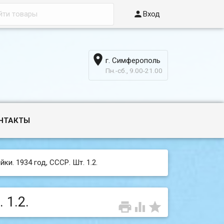

Вход

г. Симферополь
6
Пн.-сб., 9.00-21.00
НТАКТЫ
ки. 1934 год, СССР. Шт. 1.2.
 1.2.


