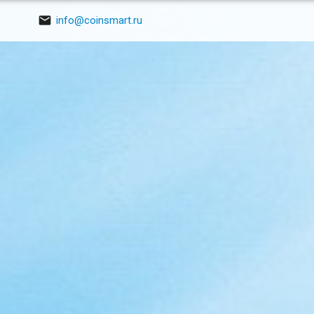

info@coinsmart.ru