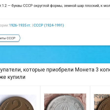
.1.2 — буквы СССР округлой формы, земной шар плоский, к мол
ории:
1926-1935 гг.
СССР (1924-1991)
еты СССР
упатели, которые приобрели Монета 3 копей
же купили