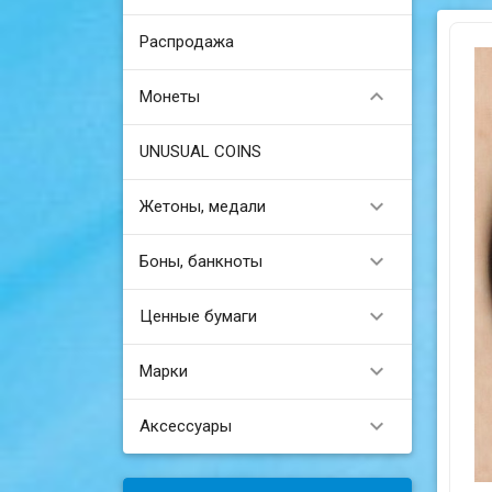
Распродажа

Монеты
UNUSUAL COINS

Жетоны, медали

Боны, банкноты

Ценные бумаги

Марки

Аксессуары