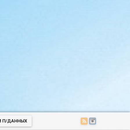
И П/ДАННЫХ