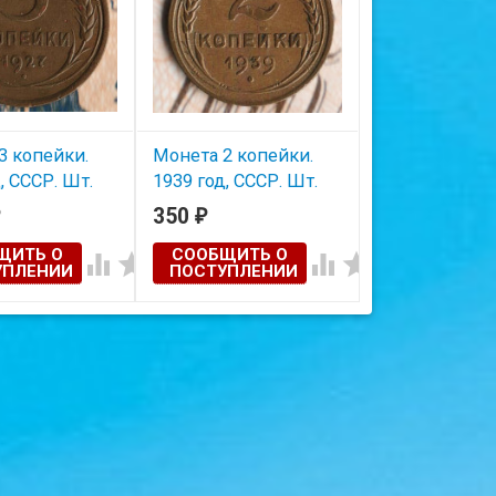
3 копейки.
Монета 2 копейки.
, СССР. Шт.
1939 год, СССР. Шт.
1.1В.
350
₽
ЩИТЬ О
СООБЩИТЬ О




УПЛЕНИИ
ПОСТУПЛЕНИИ