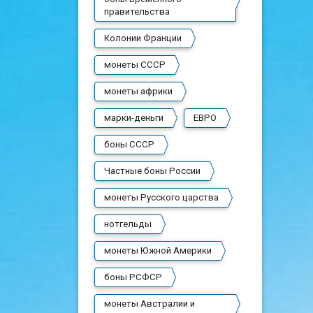
правительства
Колонии Франции
монеты СССР
монеты африки
марки-деньги
ЕВРО
боны СССР
Частные боны России
монеты Русского царства
нотгельды
монеты Южной Америки
боны РСФСР
монеты Австралии и