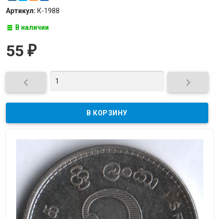
Артикул:
К-1988
В наличии
55
₽

