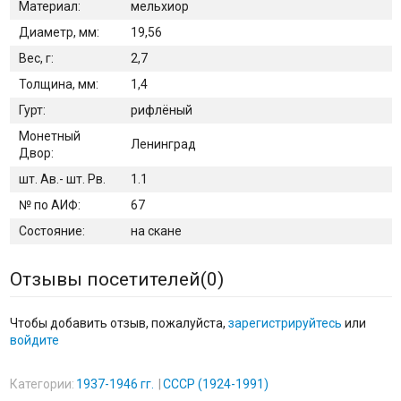
Материал:
мельхиор
Диаметр, мм:
19,56
Вес, г:
2,7
Толщина, мм:
1,4
Гурт:
рифлёный
Монетный
Ленинград
Двор:
шт. Ав.- шт. Рв.
1.1
№ по АИФ:
67
Состояние:
на скане
Отзывы посетителей(
0
)
Чтобы добавить отзыв, пожалуйста,
зарегистрируйтесь
или
войдите
Категории:
1937-1946 гг.
СССР (1924-1991)