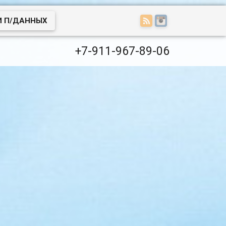
И П/ДАННЫХ
+7-911-967-89-06