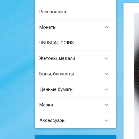
Распродажа

Монеты
UNUSUAL COINS

Жетоны, медали

Боны, банкноты

Ценные бумаги

Марки

Аксессуары