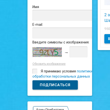
Имя
2 э
Шв
E-mail:
95
Введите символы с изображения:
→
Обновить изображение
Я принимаю условия
политики
обработки персональных данных
Боны Прибалтики