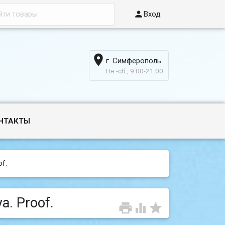

Вход

г. Симферополь
6
Пн.-сб., 9.00-21.00
НТАКТЫ
f.
а. Proof.


