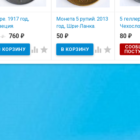
ре. 1917 год,
Монета 5 рупий. 2013
5 геллер
еция.
год, Шри-Ланка.
Чехосло
760
50
80
0
₽
₽
₽
₽
Состояние
В наличии
В наличии
СООБ




ПОСТ