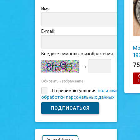
Имя
E-mail:
Мо
Введите символы с изображения:
19
1.2
7
→
Обновить изображение
Я принимаю условия
политики
обработки персональных данных
боны Африки