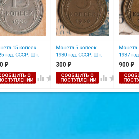
нета 15 копеек.
Монета 5 копеек.
Монета 
25 год, СССР. Шт.
1930 год, СССР. Шт.
1937 год
2А.
1.2.
1.1М.
50
300
900
₽
₽
₽
СООБЩИТЬ О
СООБЩИТЬ О
СООБ




ПОСТУПЛЕНИИ
ПОСТУПЛЕНИИ
ПОСТ