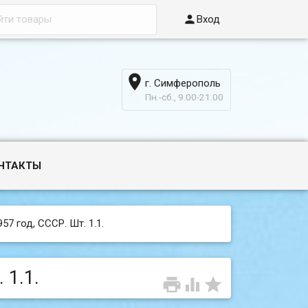

Вход

г. Симферополь
6
Пн.-сб., 9.00-21.00
НТАКТЫ
57 год, СССР. Шт. 1.1.
 1.1.


