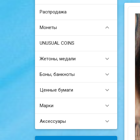
Распродажа

Монеты
UNUSUAL COINS

Жетоны, медали

Боны, банкноты

Ценные бумаги

Марки

Аксессуары