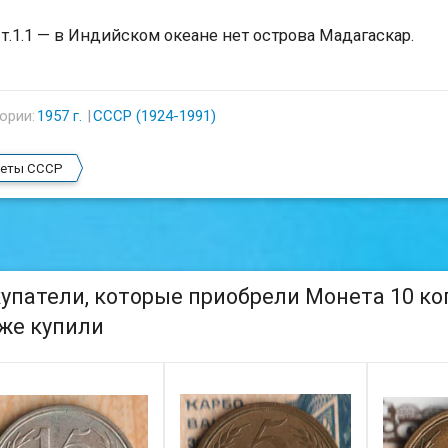
т.1.1 — в Индийском океане нет острова Мадагаскар.
ории:
1957 г.
СССР (1924-1991)
еты СССР
упатели, которые приобрели Монета 10 копее
же купили