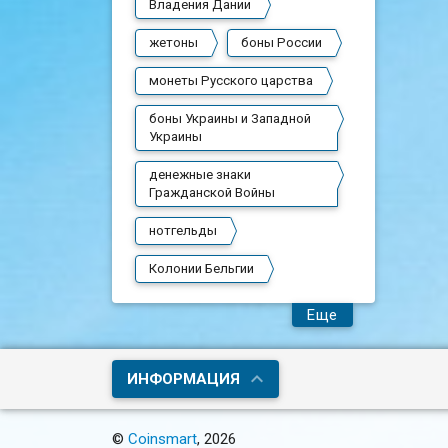
Владения Дании
жетоны
боны России
монеты Русского царства
боны Украины и Западной
Украины
денежные знаки
Гражданской Войны
нотгельды
Колонии Бельгии
Еще
ИНФОРМАЦИЯ
©
Coinsmart
, 2026