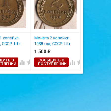
1 копейка.
Монета 2 копейки.
Монета 15 ко
, СССР. Шт.
1938 год, СССР. Шт.
1943 год, ССС
1.2А.
1.1Б.
1 500
200
₽
₽
ЩИТЬ О
СООБЩИТЬ О
СООБЩИТЬ




УПЛЕНИИ
ПОСТУПЛЕНИИ
ПОСТУПЛЕ