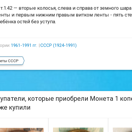
т.1.42 — вторые колосья, слева и справа от земного ша
енты и первым нижним правым витком ленты - пять стеб
ребёнка остей без уступа.
ории:
1961-1991 гг.
СССР (1924-1991)
еты СССР
упатели, которые приобрели Монета 1 копей
же купили