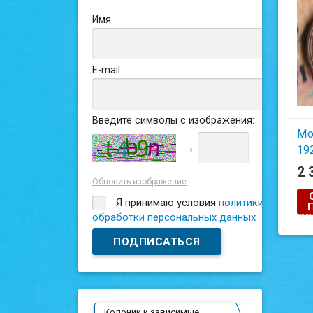
Имя
E-mail:
Введите символы с изображения:
Мо
→
19
1.1
2 
Обновить изображение
Я принимаю условия
политики
обработки персональных данных
Колонии и зависимые