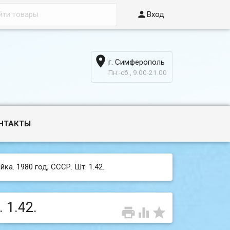

Вход

г. Симферополь
6
Пн.-сб., 9.00-21.00
НТАКТЫ
ка. 1980 год, СССР. Шт. 1.42.
 1.42.


