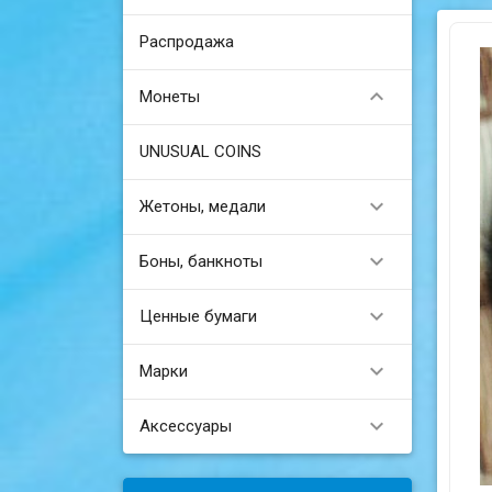
Распродажа

Монеты
UNUSUAL COINS

Жетоны, медали

Боны, банкноты

Ценные бумаги

Марки

Аксессуары