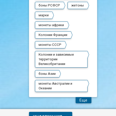
боны РСФСР
жетоны
марки
монеты африки
Колонии Франции
монеты СССР
Колонии и зависимые
территории
Великобритании
боны Азии
монеты Австралии и
Океании
Еще