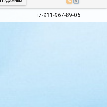
И П/ДАННЫХ
+7-911-967-89-06