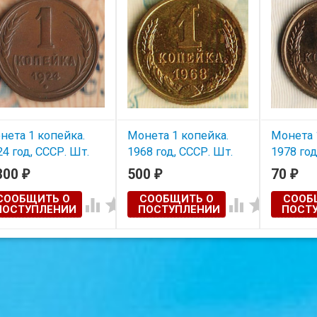
нета 1 копейка.
Монета 1 копейка.
Монета 
24 год, СССР. Шт.
1968 год, СССР. Шт.
1978 год
.
1.31.
1.42.
300
500
70
₽
₽
₽
СООБЩИТЬ О
СООБЩИТЬ О
СООБ




ПОСТУПЛЕНИИ
ПОСТУПЛЕНИИ
ПОСТ