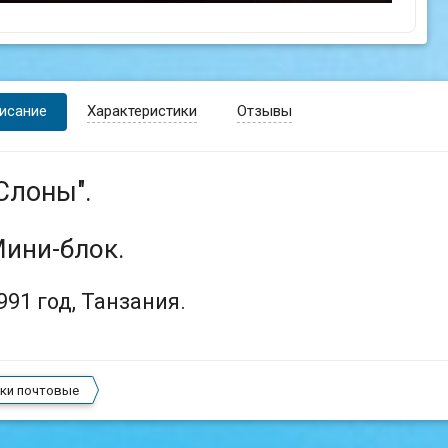
исание
Характеристики
Отзывы
Слоны".
ини-блок.
991 год, Танзания.
ки почтовые