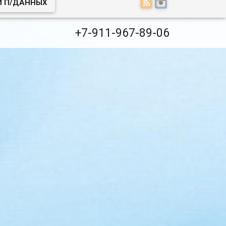
И П/ДАННЫХ
+7-911-967-89-06