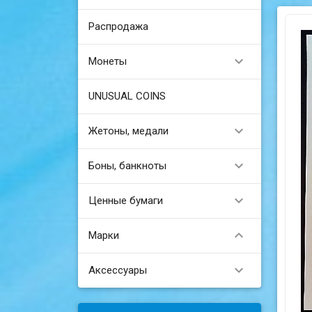
Распродажа

Монеты
UNUSUAL COINS

Жетоны, медали

Боны, банкноты

Ценные бумаги

Марки

Аксессуары