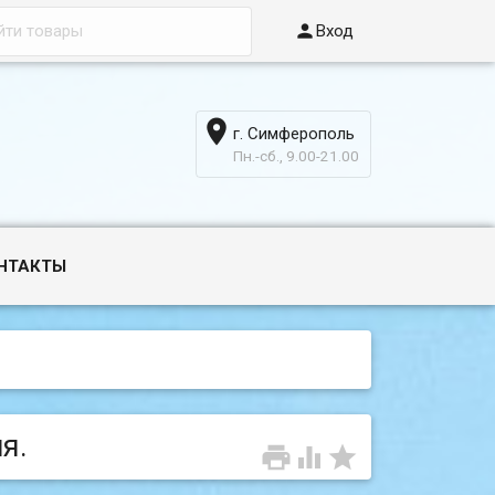

Вход

г. Симферополь
6
Пн.-сб., 9.00-21.00
НТАКТЫ
я.


