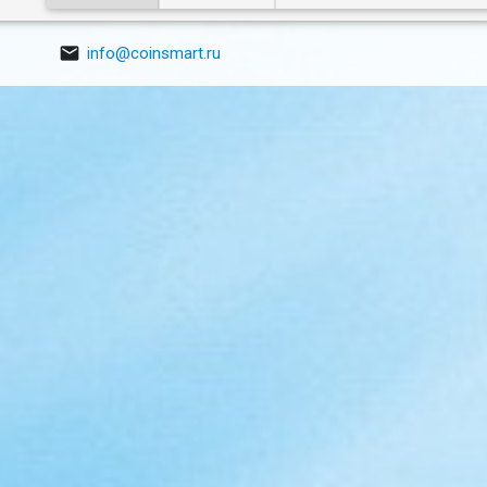

info@coinsmart.ru