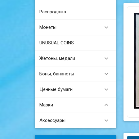
Распродажа

Монеты
UNUSUAL COINS

Жетоны, медали

Боны, банкноты

Ценные бумаги

Марки

Аксессуары