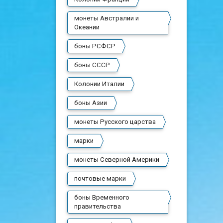
монеты Австралии и
Океании
боны РСФСР
боны СССР
Колонии Италии
боны Азии
монеты Русского царства
марки
монеты Северной Америки
почтовые марки
боны Временного
правительства