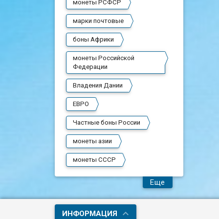
монеты РСФСР
марки почтовые
боны Африки
монеты Российской
Федерации
Владения Дании
ЕВРО
Частные боны России
монеты азии
монеты СССР
Еще
ИНФОРМАЦИЯ