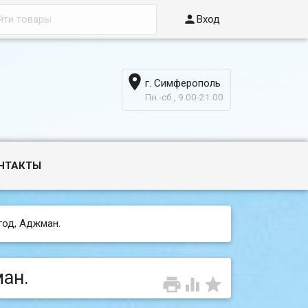

Вход

г. Симферополь
6
Пн.-сб., 9.00-21.00
НТАКТЫ
год, Аджман.
ман.


