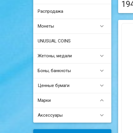
19
Распродажа

Монеты
UNUSUAL COINS

Жетоны, медали

Боны, банкноты

Ценные бумаги

Марки

Аксессуары