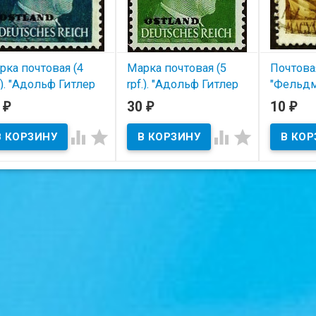
рка почтовая (4
Марка почтовая (5
Почтова
.). "Адольф Гитлер
rpf.). "Адольф Гитлер
"Фельдм
STLAND»". 1941 год,
«OSTLAND»". 1941 год,
Андраш 
0
30
10
₽
₽
₽
СР (Германская
СССР (Германская
1790)". 1
купация в ВОВ).
оккупация в ВОВ).
Венгрия




В наличии
В наличии
В нал