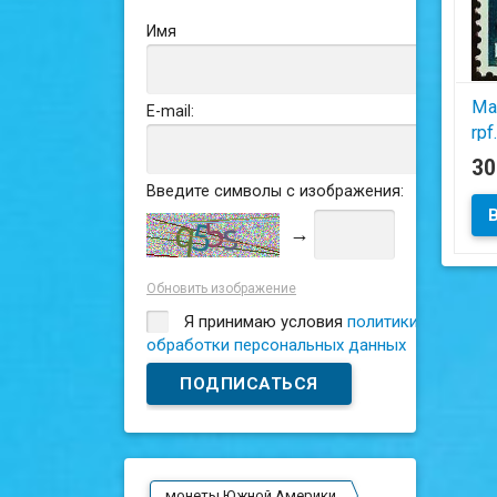
Имя
Ма
E-mail:
rpf
«O
3
СС
Введите символы с изображения:
ок
→
Обновить изображение
Я принимаю условия
политики
обработки персональных данных
монеты Южной Америки