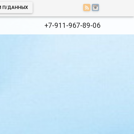
И П/ДАННЫХ
+7-911-967-89-06