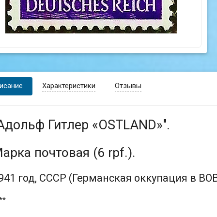
исание
Характеристики
Отзывы
Адольф Гитлер «OSTLAND»".
арка почтовая (6 rpf.).
941 год, СССР (Германская оккупация в ВОВ
**