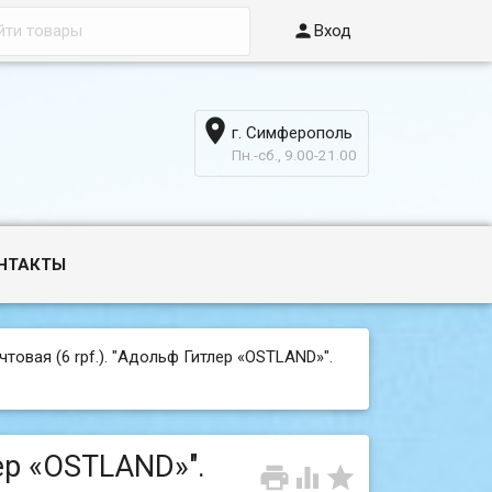

Вход

г. Симферополь
6
Пн.-сб., 9.00-21.00
НТАКТЫ
товая (6 rpf.). "Адольф Гитлер «OSTLAND»".
лер «OSTLAND»".


