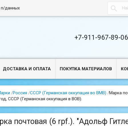

 п/данных
+7-911-967-89-0
ДОСТАВКА И ОПЛАТА
ПОКУПКА МАТЕРИАЛОВ
КО
арки
/
Россия
/
СССР (Германская оккупация во ВМВ)
/
Марка поч
год, СССР (Германская оккупация в ВОВ).
рка почтовая (6 rpf.). "Адольф Гит