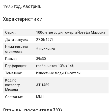
1975 год, Австрия.
Характеристики
Серия:
100-летие со дня смерти Йозефа Миссона
Дата выпуска:
27.06.1975
Номинальная
2 шиллинга
стоимость:
Размер:
39х30
Перфорация:
гребенчатая 13¾ x 14½
Тематика:
Известные люди, Писатели
Код по
каталогу
AT 1489
Михеля:
Состояние:
MNH
Отзывы посетителей(
0
)