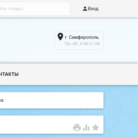

Вход

г. Симферополь
6
Пн.-сб., 9.00-21.00
НТАКТЫ
а.


