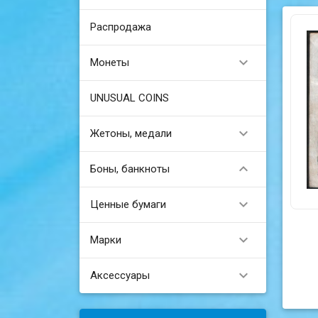
Распродажа

Монеты
UNUSUAL COINS

Жетоны, медали

Боны, банкноты

Ценные бумаги

Марки

Аксессуары