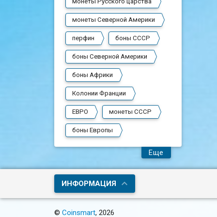
монеты Русского царства
монеты Северной Америки
перфин
боны СССР
боны Северной Америки
боны Африки
Колонии Франции
ЕВРО
монеты СССР
боны Европы
Еще
ИНФОРМАЦИЯ
©
Coinsmart
, 2026