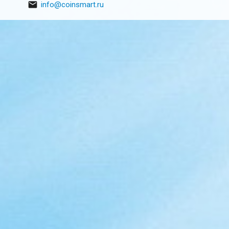

info@coinsmart.ru