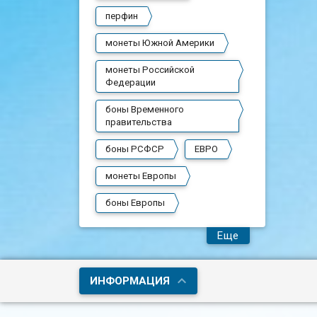
перфин
монеты Южной Америки
монеты Российской
Федерации
боны Временного
правительства
боны РСФСР
ЕВРО
монеты Европы
боны Европы
Еще
ИНФОРМАЦИЯ