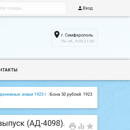

Вход

г. Симферополь
6
Пн.-сб., 9.00-21.00
НТАКТЫ
денежные знаки 1923 г.
/
Бона 50 рублей. 1923
 выпуск (АД-4098).


