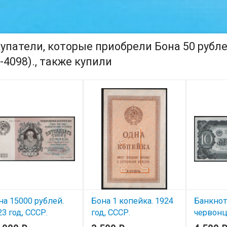
упатели, которые приобрели Бона 50 рублей
-4098)., также купили
на 15000 рублей.
Бона 1 копейка. 1924
Банкнот
23 год, СССР.
год, СССР.
червонце
-11083.
СССР. (У