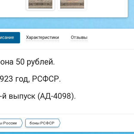
исание
Характеристики
Отзывы
она 50 рублей.
923 год, РСФСР.
-й выпуск (АД-4098).
ы России
боны РСФСР