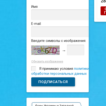
28
Имя
Сос
E-mail:
Введите символы с изображения:
→
Обновить изображение
Я принимаю условия
политики
обработки персональных данных
боны Украины и Западной