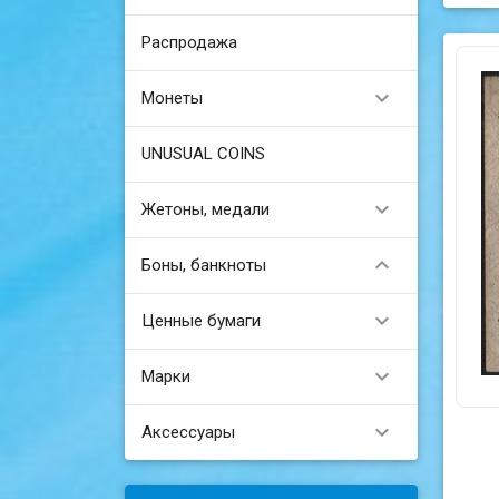
Распродажа

Монеты
UNUSUAL COINS

Жетоны, медали

Боны, банкноты

Ценные бумаги

Марки

Аксессуары