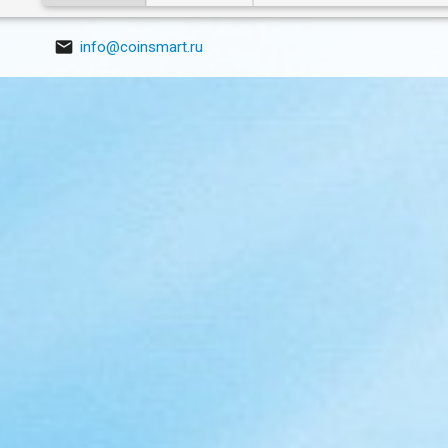

info@coinsmart.ru