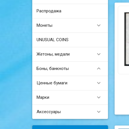
Распродажа

Монеты
UNUSUAL COINS

Жетоны, медали

Боны, банкноты

Ценные бумаги

Марки

Аксессуары