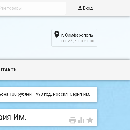

Вход

г. Симферополь
6
Пн.-сб., 9.00-21.00
НТАКТЫ
Бона 100 рублей. 1993 год, Россия. Серия Им.
рия Им.


