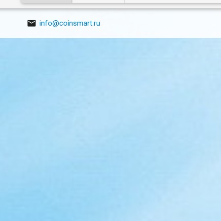

info@coinsmart.ru