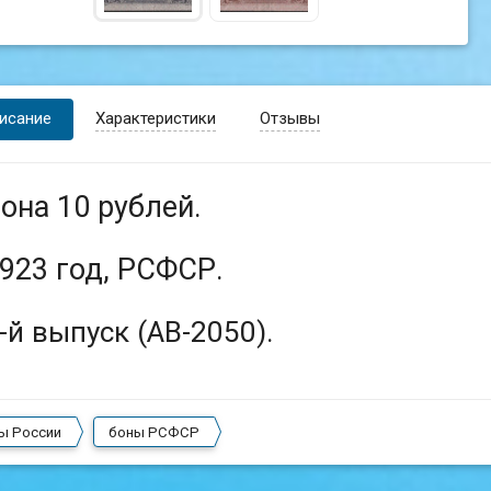
исание
Характеристики
Отзывы
она 10 рублей.
923 год, РСФСР.
-й выпуск (АВ-2050).
ы России
боны РСФСР