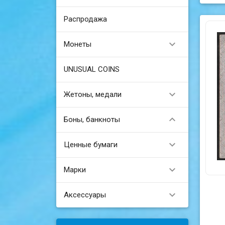
Распродажа

Монеты
UNUSUAL COINS

Жетоны, медали

Боны, банкноты

Ценные бумаги

Марки

Аксессуары