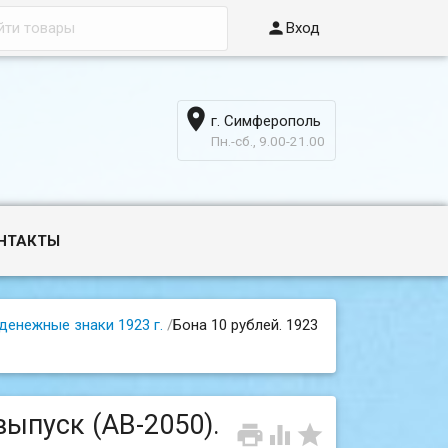

Вход

г. Симферополь
6
Пн.-сб., 9.00-21.00
НТАКТЫ
денежные знаки 1923 г.
/
Бона 10 рублей. 1923
выпуск (АВ-2050).


