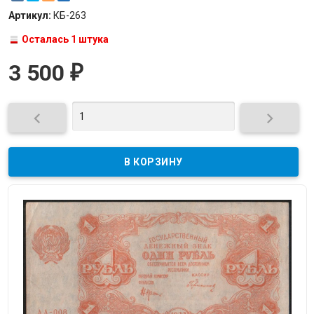
Артикул:
КБ-263
Осталась 1 штука
3 500
₽

