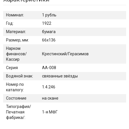
Номинал:
1 рубль
Год:
1922
Материал:
бумага
Размер, мм:
66х136
Нарком
финансов/
Крестинский/Герасимов
Кассир
Серия
АА-008
Водяной знак:
связанные звёзды
Номер по
1.4.246
каталогу:
Состояние
на скане
Типография/
Печатная
1-я МФГ
фабрика/: