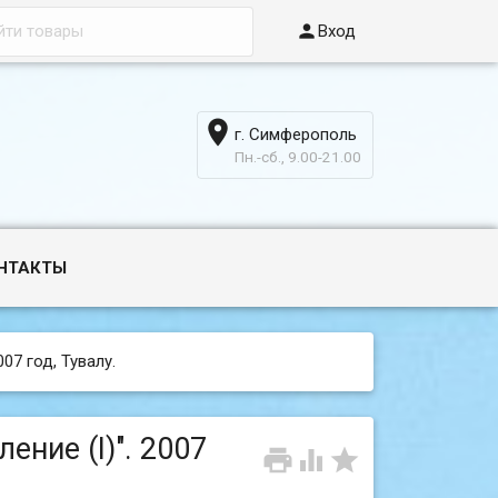

Вход

г. Симферополь
6
Пн.-сб., 9.00-21.00
НТАКТЫ
007 год, Тувалу.
ение (I)". 2007


