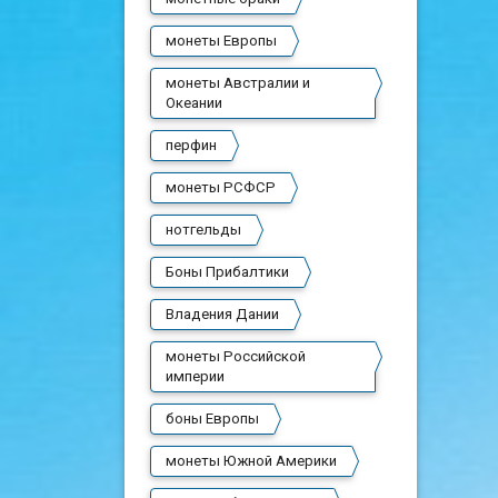
монеты Европы
монеты Австралии и
Океании
перфин
монеты РСФСР
нотгельды
Боны Прибалтики
Владения Дании
монеты Российской
империи
боны Европы
монеты Южной Америки