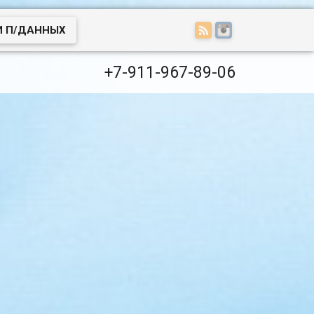
И П/ДАННЫХ
+7-911-967-89-06