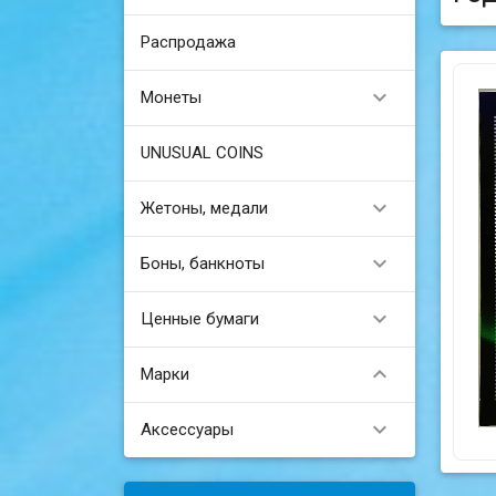
Распродажа

Монеты
UNUSUAL COINS

Жетоны, медали

Боны, банкноты

Ценные бумаги

Марки

Аксессуары