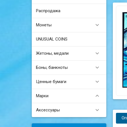
Распродажа

Монеты
UNUSUAL COINS

Жетоны, медали

Боны, банкноты

Ценные бумаги

Марки

Аксессуары
Оп