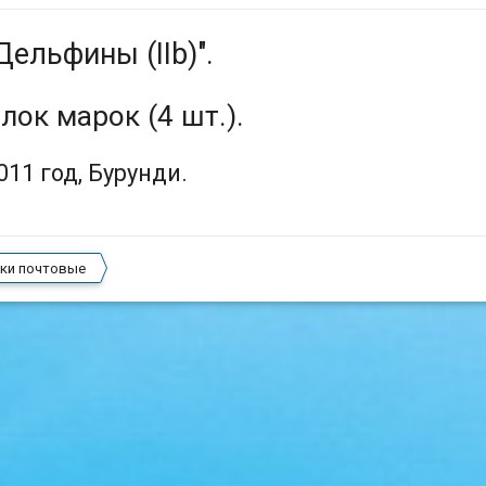
Дельфины (IIb)".
лок марок (4 шт.).
011 год, Бурунди.
ки почтовые