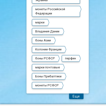
Украины
монеты Российской
Федерации
марки
Владения Дании
боны Азии
Колонии Франции
боны РСФСР
перфин
марки почтовые
Боны Прибалтики
монеты РСФСР
Еще