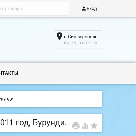

Вход

г. Симферополь
6
Пн.-сб., 9.00-21.00
НТАКТЫ
урунди.
2011 год, Бурунди.


