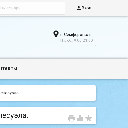

Вход

г. Симферополь
6
Пн.-сб., 9.00-21.00
НТАКТЫ
Венесуэла.
несуэла.


