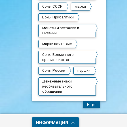
боны СССР
марки
Боны Прибалтики
монеты Австралии и
Океании
марки почтовые
боны Временного
правительства
боны России
перфин
Денежные знаки
необязательного
обращения
Еще
ИНФОРМАЦИЯ