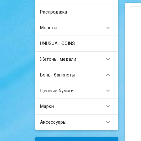
Распродажа

Монеты
UNUSUAL COINS

Жетоны, медали

Боны, банкноты

Ценные бумаги

Марки

Аксессуары