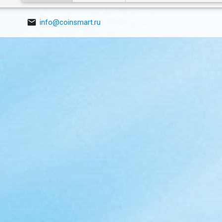

info@coinsmart.ru