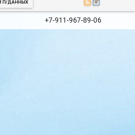
И П/ДАННЫХ
+7-911-967-89-06