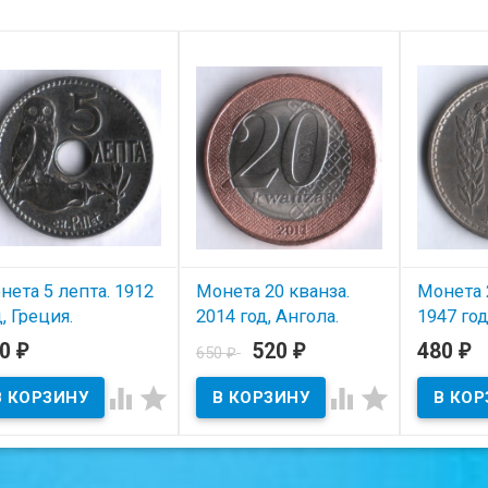
нета 5 лепта. 1912
Монета 20 кванза.
Монета 
, Греция.
2014 год, Ангола.
1947 год
Королева Зинга
40
520
480
₽
650
₽
₽
₽
В наличии
В нал
Мбанди Нгола.




тояние на скане.
В наличии
Состояние на скане.