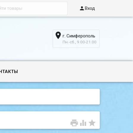

Вход

г. Симферополь
6
Пн.-сб., 9.00-21.00
НТАКТЫ


