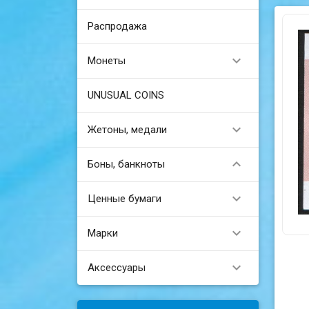
Распродажа

Монеты
UNUSUAL COINS

Жетоны, медали

Боны, банкноты

Ценные бумаги

Марки

Аксессуары