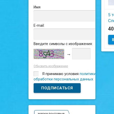
Имя
5 т
Сл
E-mail:
4
Сос
Введите символы с изображения:
→
Обновить изображение
Я принимаю условия
политики
обработки персональных данных
марки почтовые