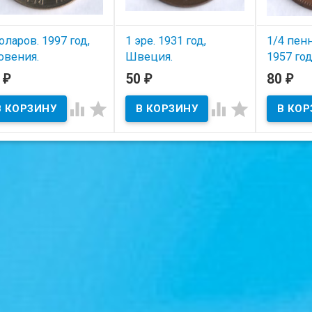
оларов. 1997 год,
1 эре. 1931 год,
1/4 пенн
овения.
Швеция.
1957 го
Африка.
0
50
80
₽
₽
₽
В наличии
В наличии
В нал




тояние на скане.
Состояние на скане.
Состояние