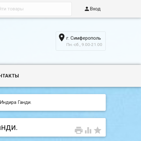

Вход

г. Симферополь
6
Пн.-сб., 9.00-21.00
НТАКТЫ
. Индира Ганди.
анди.


