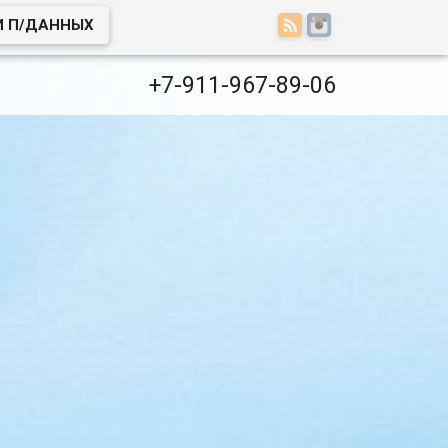
И П/ДАННЫХ
+7-911-967-89-06