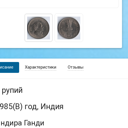
исание
Характеристики
Отзывы
 рупий
985(B) год, Индия
ндира Ганди