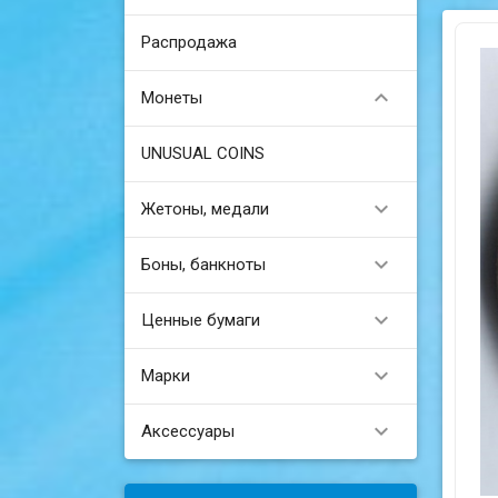
Распродажа

Монеты
UNUSUAL COINS

Жетоны, медали

Боны, банкноты

Ценные бумаги

Марки

Аксессуары